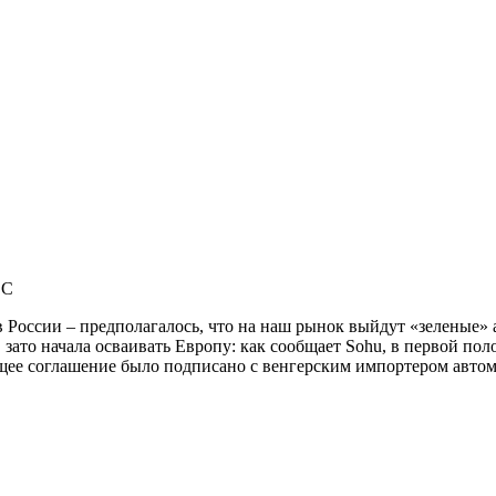
 C
 России – предполагалось, что на наш рынок выйдут «зеленые» 
 зато начала осваивать Европу: как сообщает Sohu, в первой по
щее соглашение было подписано с венгерским импортером автомо