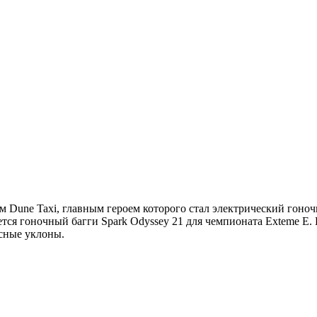
ne Taxi, главным героем которого стал электрический гоночн
ается гоночный багги Spark Odyssey 21 для чемпионата Exteme 
усные уклоны.