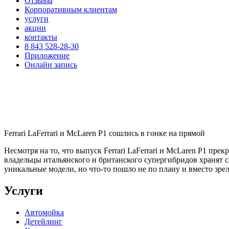
Отзывы
Корпоративным клиентам
услуги
акции
контакты
8 843 528-28-30
Приложение
Онлайн запись
Ferrari LaFerrari и McLaren P1 сошлись в гонке на прямой
Несмотря на то, что выпуск Ferrari LaFerrari и McLaren P1 пр
владельцы итальянского и британского супергибридов хранят св
уникальные модели, но что-то пошло не по плану и вместо зр
Услуги
Автомойка
Детейлинг