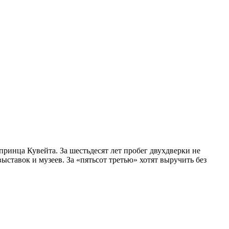
ринца Кувейта. За шестьдесят лет пробег двухдверки не
ыставок и музеев. За «пятьсот третью» хотят выручить без