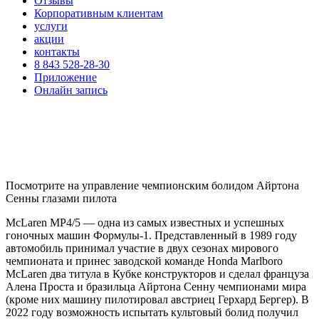
Отзывы
Корпоративным клиентам
услуги
акции
контакты
8 843 528-28-30
Приложение
Онлайн запись
Посмотрите на управление чемпионским болидом Айртона
Сенны глазами пилота
McLaren MP4/5 — одна из самых известных и успешных
гоночных машин Формулы-1. Представленный в 1989 году
автомобиль принимал участие в двух сезонах мирового
чемпионата и принес заводской команде Honda Marlboro
McLaren два титула в Кубке конструкторов и сделал француза
Алена Проста и бразильца Айртона Сенну чемпионами мира
(кроме них машину пилотировал австриец Герхард Бергер). В
2022 году возможность испытать культовый болид получил