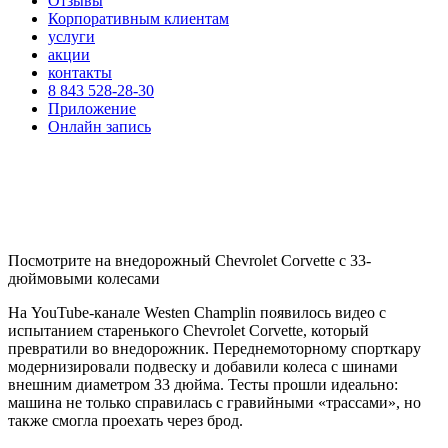
Отзывы
Корпоративным клиентам
услуги
акции
контакты
8 843 528-28-30
Приложение
Онлайн запись
Посмотрите на внедорожный Chevrolet Corvette с 33-
дюймовыми колесами
На YouTube-канале Westen Champlin появилось видео с
испытанием старенького Chevrolet Corvette, который
превратили во внедорожник. Переднемоторному спорткару
модернизировали подвеску и добавили колеса с шинами
внешним диаметром 33 дюйма. Тесты прошли идеально:
машина не только справилась с гравийными «трассами», но
также смогла проехать через брод.