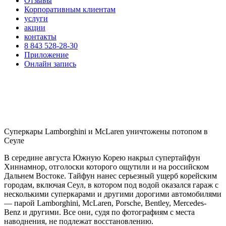
Отзывы
Корпоративным клиентам
услуги
акции
контакты
8 843 528-28-30
Приложение
Онлайн запись
Суперкары Lamborghini и McLaren уничтожены потопом в
Сеуле
В середине августа Южную Корею накрыл супертайфун
Хиннамнор, отголоски которого ощутили и на российском
Дальнем Востоке. Тайфун нанес серьезный ущерб корейским
городам, включая Сеул, в котором под водой оказался гараж с
несколькими суперкарами и другими дорогими автомобилями
— парой Lamborghini, McLaren, Porsche, Bentley, Mercedes-
Benz и другими. Все они, судя по фотографиям с места
наводнения, не подлежат восстановлению.