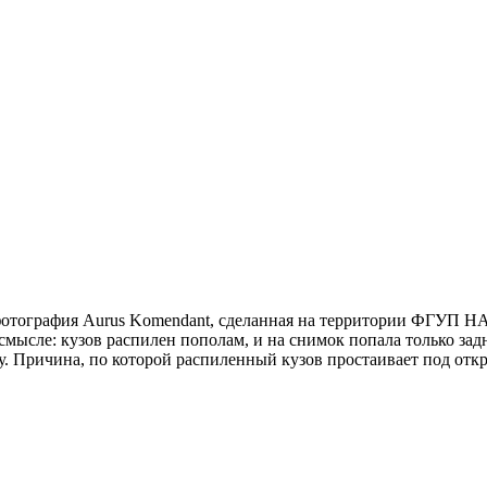
фотография Aurus Komendant, сделанная на территории ФГУП НА
мысле: кузов распилен пополам, и на снимок попала только задн
у. Причина, по которой распиленный кузов простаивает под отк